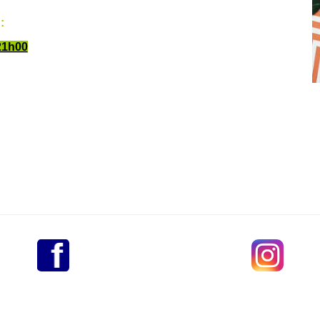
:
21h00