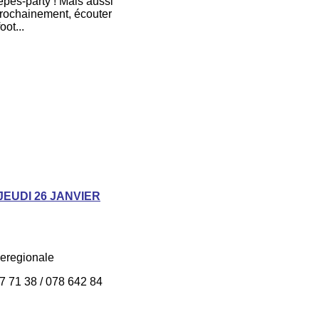
pes-party ! Mais aussi
 prochainement, écouter
oot...
JEUDI 26 JANVIER
eregionale
7 71 38 / 078 642 84