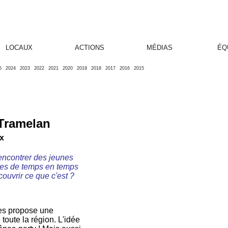
LOCAUX
ACTIONS
MÉDIAS
ÉQ
5
2024
2023
2022
2021
2020
2019
2018
2017
2016
2015
 Tramelan
ux
rencontrer des jeunes
s-es de temps en temps
couvrir ce que c'est ?
les propose une
toute la région. L'idée