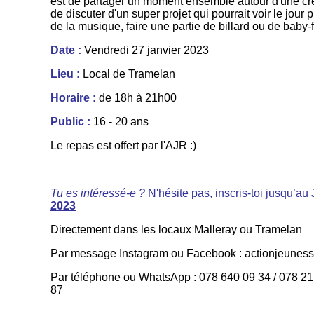
est de partager un moment ensemble autour d'une crê
de discuter d'un super projet qui pourrait voir le jour
de la musique, faire une partie de billard ou de baby-f
Date :
Vendredi 27 janvier 2023
Lieu :
Local de Tramelan
Horaire :
de 18h à 21h00
Public :
16 - 20 ans
Le repas est offert par l'AJR :)
Tu es intéressé-e ?
N'hésite pas, inscris-toi jusqu’au
2023
Directement dans les locaux Malleray ou Tramelan
Par message Instagram ou Facebook : actionjeuness
Par téléphone ou WhatsApp : 078 640 09 34 / 078 21
87